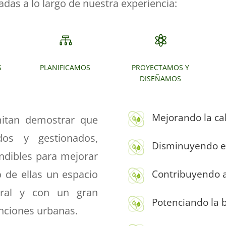
as a lo largo de nuestra experiencia:


S
PLANIFICAMOS
PROYECTAMOS Y
DISEÑAMOS
Mejorando la cal
itan demostrar que
dos y gestionados,
Disminuyendo el 
ndibles para mejorar
o de ellas un espacio
Contribuyendo a
tural y con un gran
Potenciando la 
unciones urbanas.