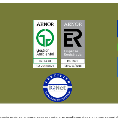
E
encia más relevante recordando sus preferencias y visitas repetid