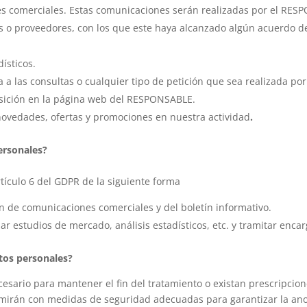
nes comerciales. Estas comunicaciones serán realizadas por el RES
es o proveedores, con los que este haya alcanzado algún acuerdo d
ísticos.
a a las consultas o cualquier tipo de petición que sea realizada po
osición en la página web del RESPONSABLE.
 novedades, ofertas y promociones en nuestra actividad
.
ersonales?
rtículo 6 del GDPR de la siguiente forma
 de comunicaciones comerciales y del boletín informativo.
r estudios de mercado, análisis estadísticos, etc. y tramitar encarg
tos personales?
sario para mantener el fin del tratamiento o existan prescripcion
imirán con medidas de seguridad adecuadas para garantizar la anon