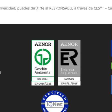
rivacidad, puedes dirigirte al RESPONSABLE a través de CESYT – Ca
E